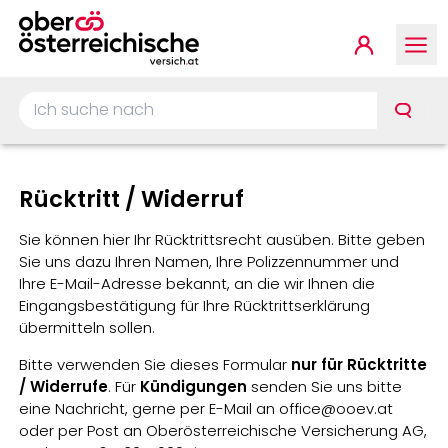
Springe zur Hauptnavigat
Springe zum Inhalt
Springe zum Footer
Kundenp
Ich suche nach …
Rücktritt / Widerruf
Sie können hier Ihr Rücktrittsrecht ausüben. Bitte geben
Sie uns dazu Ihren Namen, Ihre Polizzennummer und
Ihre E-Mail-Adresse bekannt, an die wir Ihnen die
Eingangsbestätigung für Ihre Rücktrittserklärung
übermitteln sollen.
Bitte verwenden Sie dieses Formular
nur für Rücktritte
/ Widerrufe
. Für
Kündigungen
senden Sie uns bitte
eine Nachricht, gerne per E-Mail an office@ooev.at
oder per Post an Oberösterreichische Versicherung AG,