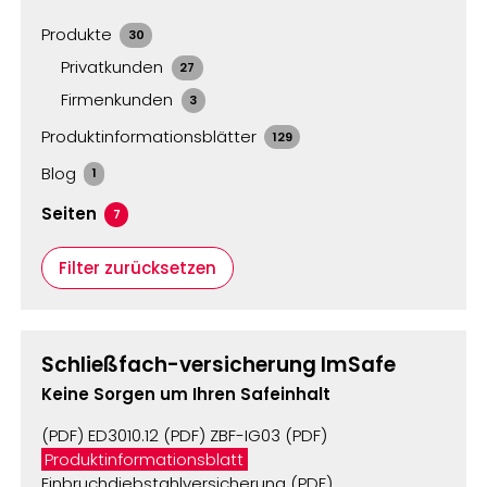
Produkte
30
Privatkunden
27
Firmenkunden
3
Produktinformationsblätter
129
Blog
1
Seiten
7
Filter zurücksetzen
Schließfach-versicherung ImSafe
Keine Sorgen um Ihren Safeinhalt
(PDF) ED3010.12 (PDF) ZBF-IG03 (PDF)
Produktinformationsblatt
Einbruchdiebstahlversicherung (PDF)