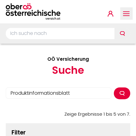
Springe zur Hauptnavigat
Springe zum Inhalt
Springe zum Footer
Kundenp
Ich suche nach …
OÖ Versicherung
Suche
Zeige Ergebnisse 1 bis 5 von 7.
Filter