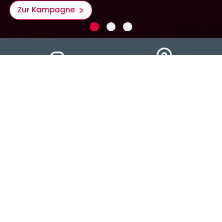
Zur Kampagne
Kontakt aufnehmen
So finden Sie uns
Online-Beratung
Schaden melden
Die
Oberösterreichische
versichert. Seit 1811.