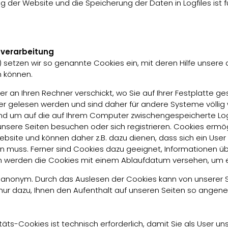
g der Website und die Speicherung der Daten in Logfiles ist fü
verarbeitung
 setzen wir so genannte Cookies ein, mit deren Hilfe unsere 
n können.
ver an Ihren Rechner verschickt, wo Sie auf Ihrer Festplatte 
er gelesen werden und sind daher für andere Systeme völlig 
 und um auf die auf Ihrem Computer zwischengespeicherte Log
unsere Seiten besuchen oder sich registrieren. Cookies erm
bsite und können daher z.B. dazu dienen, dass sich ein User
 muss. Ferner sind Cookies dazu geeignet, Informationen üb
m werden die Cookies mit einem Ablaufdatum versehen, um e
h anonym. Durch das Auslesen der Cookies kann von unserer Se
nur dazu, Ihnen den Aufenthalt auf unseren Seiten so angene
äts-Cookies ist technisch erforderlich, damit Sie als User u