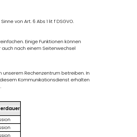
nne von Art. 6 Abs 1 lit f DSGVO.
einfachen. Einige Funktionen können
ser auch nach einem Seitenwechsel
 in unserem Rechenzentrum betreiben. In
u diesem Kommunikationsdienst erhalten
.
herdauer
ssion
ssion
ssion