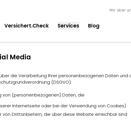
Springe zur Hauptnavigat
Springe zum Inhalt
Springe zum Footer
Wir über u
Versichert.Check
Services
Blog
ial Media
ie über die Verarbeitung Ihrer personenbezogenen Daten und
chutzgrundverordnung (DSGVO).
ung von (personenbezogenen) Daten, die
serer Internetseite oder bei der Verwendung von Cookies)
 von Drittanbietern, die über diese Website erreichbar sind