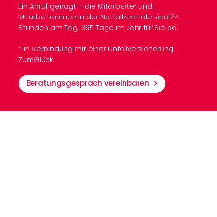
Ein Anruf genügt – die Mitarbeiter und
Mitarbeiterinnen in der Notfallzentrale sind 24
Stunden am Tag, 365 Tage im Jahr für Sie da.
* In Verbindung mit einer Unfallversicherung
ZumGlück
Beratungsgespräch vereinbaren
rt bei Verletzungen oder akuten