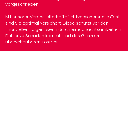
vorgeschrieben.
Mit unserer Veranstalterhaftpflichtversicherung ImFest
sind Sie optimal versichert. Diese schützt vor den
finanziellen Folgen, wenn durch eine Unachtsamkeit ein
Dritter zu Schaden kommt. Und das Ganze zu
überschaubaren Kosten!
Details zum Produkt
Prämie berechnen
Kontakt
Dokumente
Hier klicken für Produktinformation in einfacher
Sprache