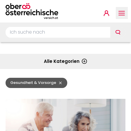
Springe zur Hauptnavigat
Springe zum Inhalt
Springe zum Footer
Kundenp
Ich suche nach …
Alle Kategorien
Gesundheit & Vorsorge